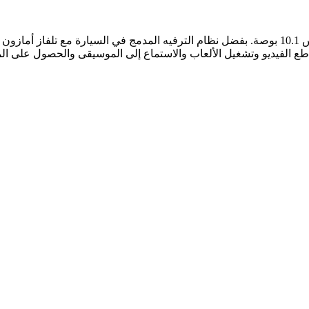
استمتع بوسائل الترفيه أثناء قيادتك من خلال شاشتين متوفرتين قياس 10.1 بوصة. بفضل نظام الترفيه