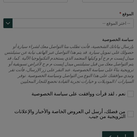
الموقع
-- اختر الموقع --
-- اختر الموقع --
غرغور أوتوموتيف كومباني ش.م.ل - درة
سياسة الخصوصية
بإرسال بياناتك الشخصية، فأنت تطلب منا التواصل معك لشراء سيارة أو
حصولك على تمويل سيارة. قد يتم هذا التواصل عبر الهاتف نيابة عن ستيلنتس
ميدل إيست م م ح أو وكيلها المعتمد الذي يستخدم التكنولوجيا الآلية. كما، قد
يتم التواصل معك من قبل ستيلنتس ميدل إيست م م ح لأغراض تسويقية أو
ترويجية بناءً على سياسة الخصوصية. عند النقر على زر الإرسال، فأنت تقر
وتبدي موافقتك على هذا النوع من التواصل وسياسة الخصوصية. توفر
السيارات / الموديلات و خيارات تجربة القيادة تخضع للتجار المحليين
يرجى
نعم ، لقد قرأت ووافقت على سياسة الخصوصية
التحديد
للمتابعة
من فضلك، أرسل لي العروض الخاصة والأخبار والإعلانات
الترويجية من جيب.