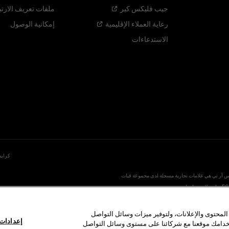
جيب فليكس
كير
ملفات تعريف الارتب
رعاية العملاء
الإقليمية
إمكانية الوصول
الاستدعاءات
كرايس
 موبار، إس آر تي هي علامات تجارية مسجلة لدى مجموعة فيات
محتوى والإعلانات، ولتوفير ميزات وسائل التواصل
إعدادات 
تخدامك موقعنا مع شركائنا على مستوى وسائل التواصل