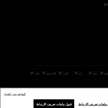
اط
لر
دودج
رام
أبارث
ألفا
روميو
فيات
المتابعة بدون القبول
ملفات تعريف الارتباط
قبول ملفات تعريف الارتباط