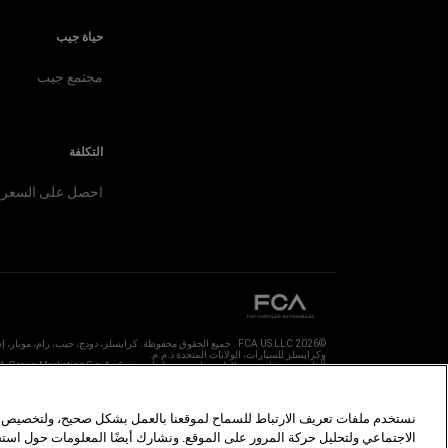
حياة جيب
مجتمع جيب
التكلفة
احصل على السعر
©2026 FCA US LLC . جميع الحقوق محفوظة. كرايسلر، دودج، جيب، رام،
نستخدم ملفات تعريف الارتباط للسماح لموقعنا بالعمل بشكل صحيح، ولتخصيص ال
الاجتماعي ولتحليل حركة المرور على الموقع. ونشارك أيضًا المعلومات حول اس