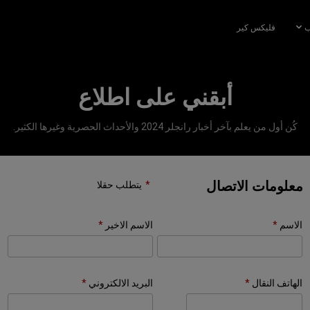
ب
فليكس كير
أبقني على اطلاع
كُن أول من يعلم بآخر أخبار رانجلر 2024 والأحداث الحصرية وغيرها الكثير.
معلومات الاتصال
يتطلب حقلا
الاسم
الاسم الاخير
الهاتف النقال
البريد الالكتروني