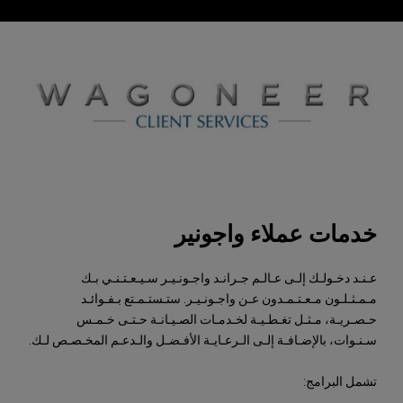
,
خدمات عملاء واجونير
عـنـد دخـولـك إلـى عـالـم جـرانـد واجـونـيـر سـيـعـتـنـي بـك
مـمـثـلـون مـعـتـمـدون عـن واجـونـيـر. ستـستـمـتع بـفـوائـد
حـصـريـة، مـثـل تغـطـيـة لخـدمـات الصـيـانـة حـتـى خـمـس
سـنـوات، بالإضـافـة إلـى الـرعـايـة الأفـضـل والـدعـم المخـصـص لـك.
تشمل البرامج: