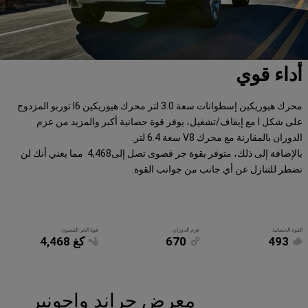
أداء قوي
محرك هيوريكين إسطوانات سعة 3.0 لتر محرك هيوريكين I6 توربو المزدوج
على شكل I مع إيقاف/تشغيل، يوفر قوة حصانية أكبر والمزيد من عزم
الدوران بالمقارنة مع محرك V8 سعة 6.4 لتر.
بالإضافة إلى ذلك، متوفر بقوة جر قصوى تصل إلى4,468 مما يعني أنك لن
تضطر للتنازل عن أي جانب من جوانب القوة.
القوة الحصانية
عزم الدوران
قوة الجر القصوى
493
670
كغ 4,468
معرض جراند واجونير