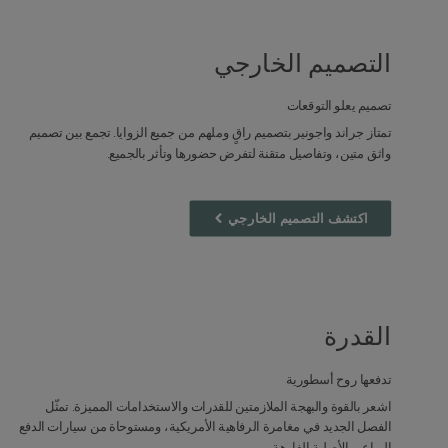
التصميم الخارجي
تصميم يعلو التوقعات
تمتاز جراند واجونير بتصميم راقٍ وملهم من جميع الزوايا. تجمع بين تصميم
واثق متين، وتفاصيل متقنة لتفرض حضورها وتأثر بالجميع.
اكتشف التصميم الخارجي
القدرة
تدفعها روح أسطورية
اشعر بالقوة والبهجة الملازمتين للقدرات والاستخدامات المميزة. تمثّل
الفصل الجديد في مغامرة الرفاهية الأمريكية، ومستوحاة من سيارات الدفع
الرباعي الأصلية الفارهة.