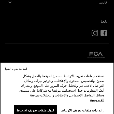
قانوني
تابعنا
المتابعة بدون القبول
كرايسلر
دودج
رام
أبارث
ألفا
روميو
فيات
نستخدم ملفات تعريف الارتباط للسماح لموقعنا بالعمل بشكل
صحيح، ولتخصيص المحتوى والإعلانات، ولتوفير ميزات وسائل
©2026 FCA US LLC . جميع الحقوق محفوظة. كرايسلر، دودج، جيب، رام، موبار، إس آر تي هي
التواصل الاجتماعي ولتحليل حركة المرور على الموقع. ونشارك
ألفا روميو وفيات هي علامات تجارية مسجلة لدى شركة FCA Group Marketing S.p.A ويلزم
أيضًا المعلومات حول استخدامك موقعنا مع شركائنا على مستوى
وسائل التواصل الاجتماعي والإعلانات والتحليلات.
سياسة
الخصوصية
إعدادات ملفات تعريف الارتباط
قبول ملفات تعريف الارتباط