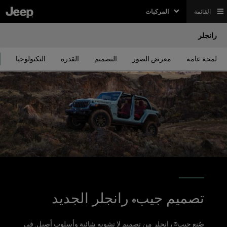
القائمة
المركبات
رانجلر
لمحة عامة
معرض الصور
التصميم
القدرة
التكنولوجيا
تصميم جيب
رانجلر الجديد
®
صُنع جيب
رانجلر من تصميم لا تشوبه شائبة وأسلوب أصيل. في
®