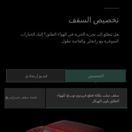
تخصيص السقف
هل تتطلع إلى تجربة الحرية في الهواء الطلق؟ إليك الخيارات
المتوفرة مع رانجلر. والقائمة تطول.
التخصيص
فيديو إرشادي
سقف صلب بثلاثة قطع فريدوم توب
للهواء
®
فتحة سقف صنرايدر
سود
®
الطلق بلون الهيكل