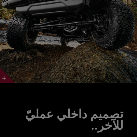
Discover
More
تصميم داخلي عمليّ
للآخر..