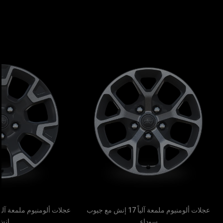
عجلات ألومنيوم ملمعة آلياً 17 إنش مع جيوب
سوداء
إن