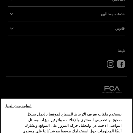
خدمة ما بعد البيع
قانوني
تابعنا
المتابعة بدون القبول
كرايسلر
دودج
رام
أبارث
ألفا
روميو
فيات
نستخدم ملفات تعريف الارتباط للسماح لموقعنا بالعمل بشكل
صحيح، ولتخصيص المحتوى والإعلانات، ولتوفير ميزات وسائل
©2026 FCA US LLC . جميع الحقوق محفوظة. كرايسلر، دودج، جيب، رام، موبار، إس آر تي هي
التواصل الاجتماعي ولتحليل حركة المرور على الموقع. ونشارك
ألفا روميو وفيات هي علامات تجارية مسجلة لدى شركة FCA Group Marketing S.p.A ويلزم
أيضًا المعلومات حول استخدامك موقعنا مع شركائنا على مستوى